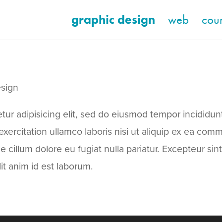
graphic design
web
cou
esign
ur adipisicing elit, sed do eiusmod tempor incididun
xercitation ullamco laboris nisi ut aliquip ex ea com
se cillum dolore eu fugiat nulla pariatur. Excepteur si
lit anim id est laborum.